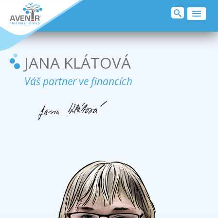
O MNĚ
SJEDNAT POJIŠTĚNÍ
JANA KLÁTOVÁ
KLIENTI O MNĚ
Váš partner ve financích
PŘIDEJ SE
KONTAKT