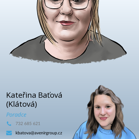
Kateřina Baťová
(Klátová)
Poradce
732 685 621
kbatova@avenirgroup.cz